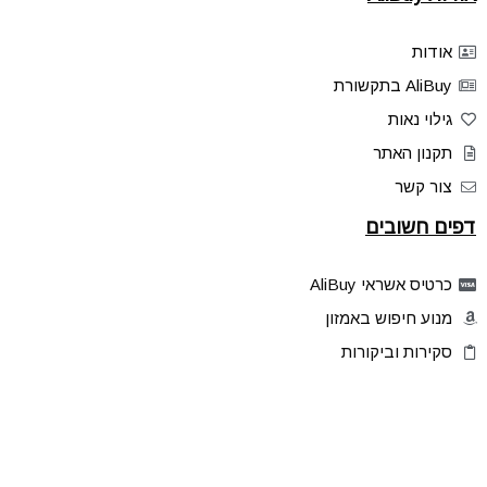
אודות
AliBuy בתקשורת
גילוי נאות
תקנון האתר
צור קשר
דפים חשובים
כרטיס אשראי AliBuy
מנוע חיפוש באמזון
סקירות וביקורות
דילים בלעדיים
פלאש דילס
טיפים והסברים