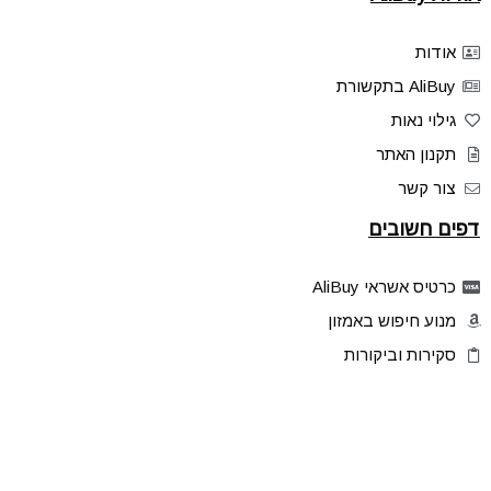
אודות
AliBuy בתקשורת
גילוי נאות
תקנון האתר
צור קשר
דפים חשובים
כרטיס אשראי AliBuy
מנוע חיפוש באמזון
סקירות וביקורות
דילים בלעדיים
פלאש דילס
טיפים והסברים