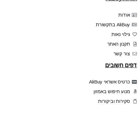
אודות
AliBuy בתקשורת
גילוי נאות
תקנון האתר
צור קשר
דפים חשובים
כרטיס אשראי AliBuy
מנוע חיפוש באמזון
סקירות וביקורות
דילים בלעדיים
פלאש דילס
טיפים והסברים