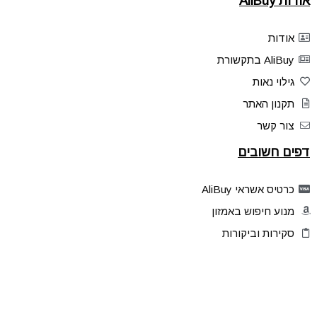
אודות AliBuy
אודות
AliBuy בתקשורת
גילוי נאות
תקנון האתר
צור קשר
דפים חשובים
כרטיס אשראי AliBuy
מנוע חיפוש באמזון
סקירות וביקורות
דילים בלעדיים
פלאש דילס
טיפים והסברים