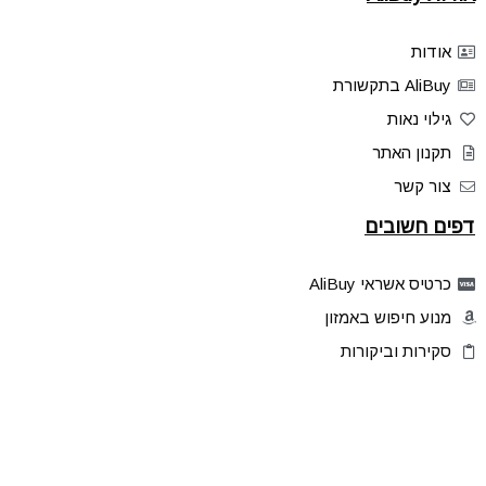
אודות
AliBuy בתקשורת
גילוי נאות
תקנון האתר
צור קשר
דפים חשובים
כרטיס אשראי AliBuy
מנוע חיפוש באמזון
סקירות וביקורות
דילים בלעדיים
פלאש דילס
טיפים והסברים