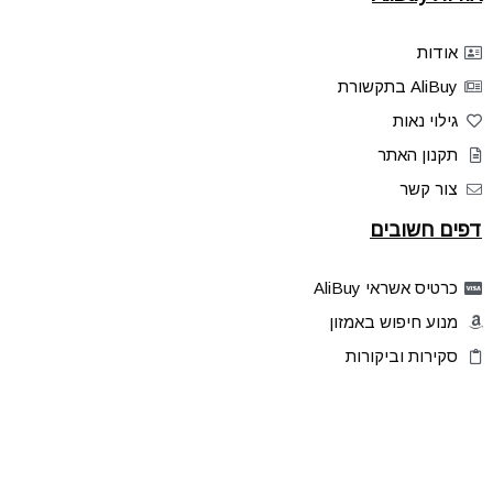
אודות
AliBuy בתקשורת
גילוי נאות
תקנון האתר
צור קשר
דפים חשובים
כרטיס אשראי AliBuy
מנוע חיפוש באמזון
סקירות וביקורות
דילים בלעדיים
פלאש דילס
טיפים והסברים