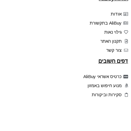
אודות
AliBuy בתקשורת
גילוי נאות
תקנון האתר
צור קשר
דפים חשובים
כרטיס אשראי AliBuy
מנוע חיפוש באמזון
סקירות וביקורות
דילים בלעדיים
פלאש דילס
טיפים והסברים