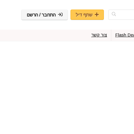
שתף דיל
התחבר / הרשם
Flash De
צור קשר