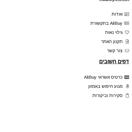
אודות
AliBuy בתקשורת
גילוי נאות
תקנון האתר
צור קשר
דפים חשובים
כרטיס אשראי AliBuy
מנוע חיפוש באמזון
סקירות וביקורות
דילים בלעדיים
פלאש דילס
טיפים והסברים