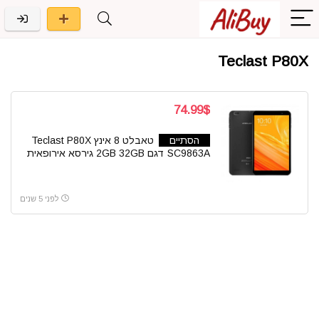
Teclast P80X
74.99$
הסתיים
טאבלט 8 אינץ Teclast P80X
SC9863A דגם 2GB 32GB גירסא אירופאית
לפני 5 שנים