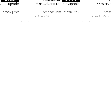
טימברלנד וקטרפילר עד 55%
Adventure 2.0 Cupsole מגפי
טימברלנד לגברים
טימברלנד לג
אמזון ארה"ב - Amazon com
אמזון ארה"ב - Amazon com
לפני 7 שנים
לפני 7 שנים