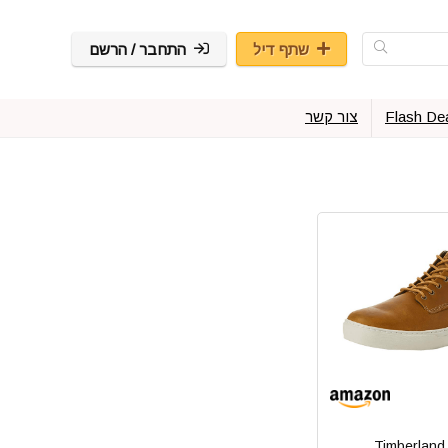
שתף דיל
התחבר / הרשם
Flash De
צור קשר
Timberland