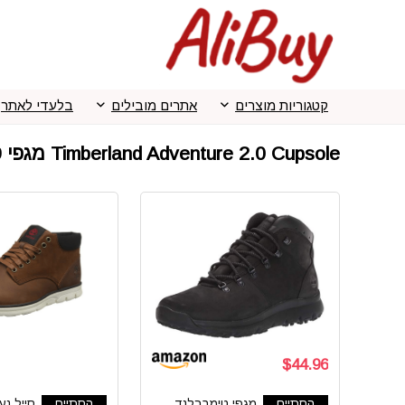
קטגוריות מוצרים
אתרים מובילים
בלעדי לאתר
Timberland Adventure 2.0 Cupsole מגפי טימברלנד לגברים
$44.96
הסתיים
מגפי טימברלנד
הסתיים
סייל נע