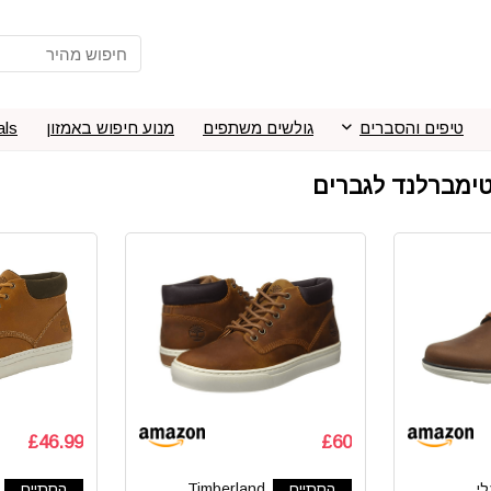
טיפים והסברים
גולשים משתפים
מנוע חיפוש באמזון
als
£46.99
£60
לי
הסתיים
Timberland
הסתיים