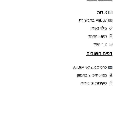
אודות
AliBuy בתקשורת
גילוי נאות
תקנון האתר
צור קשר
דפים חשובים
כרטיס אשראי AliBuy
מנוע חיפוש באמזון
סקירות וביקורות
דילים בלעדיים
פלאש דילס
טיפים והסברים