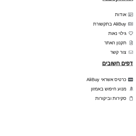
אודות
AliBuy בתקשורת
גילוי נאות
תקנון האתר
צור קשר
דפים חשובים
כרטיס אשראי AliBuy
מנוע חיפוש באמזון
סקירות וביקורות
דילים בלעדיים
פלאש דילס
טיפים והסברים