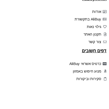
אודות
AliBuy בתקשורת
גילוי נאות
תקנון האתר
צור קשר
דפים חשובים
כרטיס אשראי AliBuy
מנוע חיפוש באמזון
סקירות וביקורות
דילים בלעדיים
פלאש דילס
טיפים והסברים