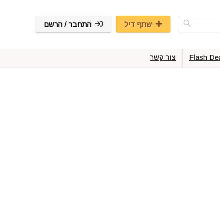
שתף דיל
התחבר / הרשם
Flash De
צור קשר