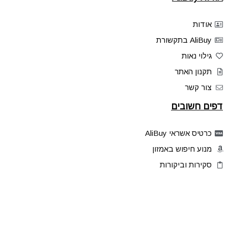
אודות
AliBuy בתקשורת
גילוי נאות
תקנון האתר
צור קשר
דפים חשובים
כרטיס אשראי AliBuy
מנוע חיפוש באמזון
סקירות וביקורות
דילים בלעדיים
פלאש דילס
טיפים והסברים