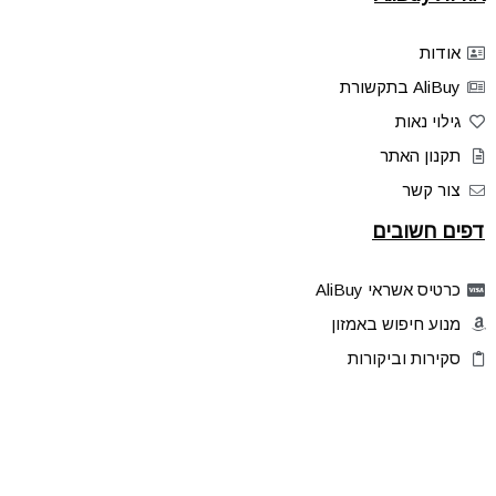
אודות
AliBuy בתקשורת
גילוי נאות
תקנון האתר
צור קשר
דפים חשובים
כרטיס אשראי AliBuy
מנוע חיפוש באמזון
סקירות וביקורות
דילים בלעדיים
פלאש דילס
טיפים והסברים