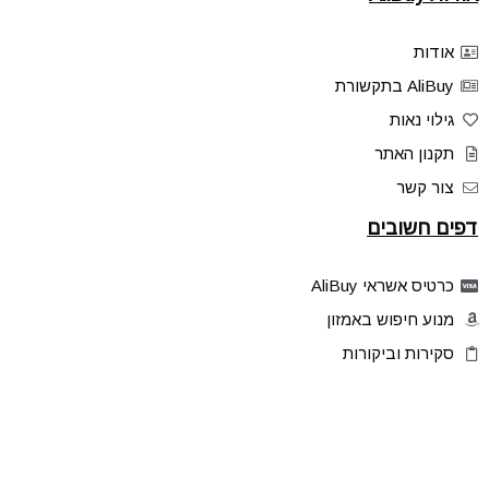
אודות
AliBuy בתקשורת
גילוי נאות
תקנון האתר
צור קשר
דפים חשובים
כרטיס אשראי AliBuy
מנוע חיפוש באמזון
סקירות וביקורות
דילים בלעדיים
פלאש דילס
טיפים והסברים