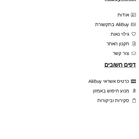
אודות
AliBuy בתקשורת
גילוי נאות
תקנון האתר
צור קשר
דפים חשובים
כרטיס אשראי AliBuy
מנוע חיפוש באמזון
סקירות וביקורות
דילים בלעדיים
פלאש דילס
טיפים והסברים