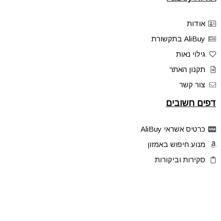
אודות
AliBuy בתקשורת
גילוי נאות
תקנון האתר
צור קשר
דפים חשובים
כרטיס אשראי AliBuy
מנוע חיפוש באמזון
סקירות וביקורות
דילים בלעדיים
פלאש דילס
טיפים והסברים