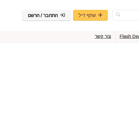
שתף דיל
התחבר / הרשם
Flash De
צור קשר