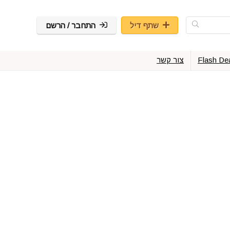
שתף דיל
התחבר / הרשם
Flash De
צור קשר