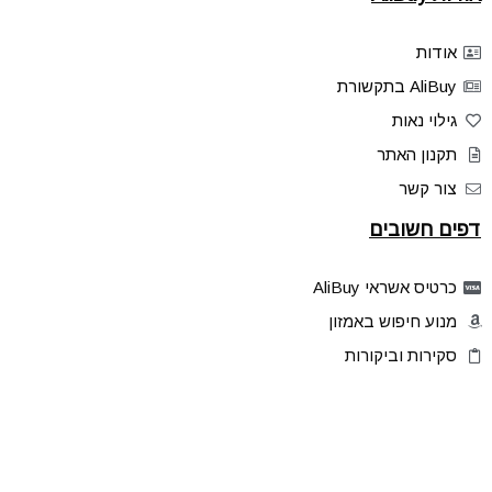
אודות
AliBuy בתקשורת
גילוי נאות
תקנון האתר
צור קשר
דפים חשובים
כרטיס אשראי AliBuy
מנוע חיפוש באמזון
סקירות וביקורות
דילים בלעדיים
פלאש דילס
טיפים והסברים