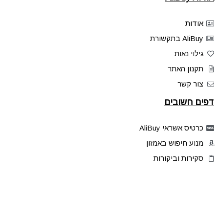
אודות
AliBuy בתקשורת
גילוי נאות
תקנון האתר
צור קשר
דפים חשובים
כרטיס אשראי AliBuy
מנוע חיפוש באמזון
סקירות וביקורות
דילים בלעדיים
פלאש דילס
טיפים והסברים