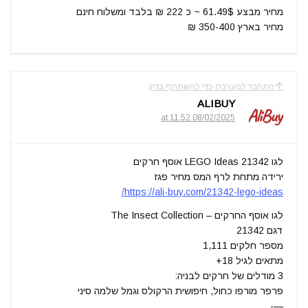
מחיר מבצע 61.49$ ~ כ 222 ₪ בלבד ומשלוח חינם
מחיר בארץ 350-400 ₪
התחבר למערכת כדי להשתתף בדיון
ALIBUY
08/02/2025 at 11:52
לגו 21342 LEGO Ideas אוסף חרקים
ירידה מתחת לרף המס מחיר פגז
https://ali-buy.com/21342-lego-ideas/
לגו אוסף החרקים – The Insect Collection
דגם 21342
מספר חלקים 1,111
מתאים לגיל 18+
3 מודלים של חרקים לבניה:
פרפר מורפו כחול, חיפושית הרקולס וגמל שלמה סיני
—-