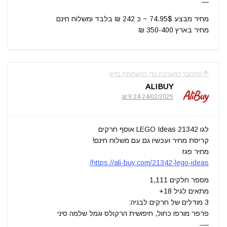
—
מחיר מבצע 74.95$ ~ כ 242 ₪ בלבד ומשלוח חינם
מחיר בארץ 350-400 ₪
התחבר למערכת כדי להשתתף בדיון
ALIBUY
24/02/2025 at 9:24
לגו 21342 LEGO Ideas אוסף חרקים
קריסת מחיר ועכשיו גם עם משלוח חינם!
מחיר פגז
https://ali-buy.com/21342-lego-ideas/
מספר חלקים 1,111
מתאים לגיל 18+
3 מודלים של חרקים לבניה:
פרפר מורפו כחול, חיפושית הרקולס וגמל שלמה סיני
—-