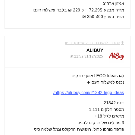
אמזון ארה”ב
מחיר מבצע 72.29$ ~ כ 229 ₪ בלבד ומשלוח חינם
מחיר בארץ 350-400 ₪
התחבר למערכת כדי להשתתף בדיון
ALIBUY
31/12/2025 at 21:52
לגו LEGO Ideas אוסף חרקים
נכנס למשלוח חינם ✈️
https://ali-buy.com/21342-lego-ideas/
דגם 21342
מספר חלקים 1,111
מתאים לגיל 18+
3 מודלים של חרקים לבניה:
פרפר מורפו כחול, חיפושית הרקולס וגמל שלמה סיני