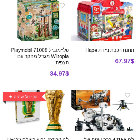
תחנת רכבת ניידת Hape
פליימוביל 71008 Playmobil
Wiltopia מגדל מחקר עם
67.97$
תצפית
34.97$
הכי זול שהיה
לגו 42158 רכב שטח של
לגו 43020 גביע העולם LEGO