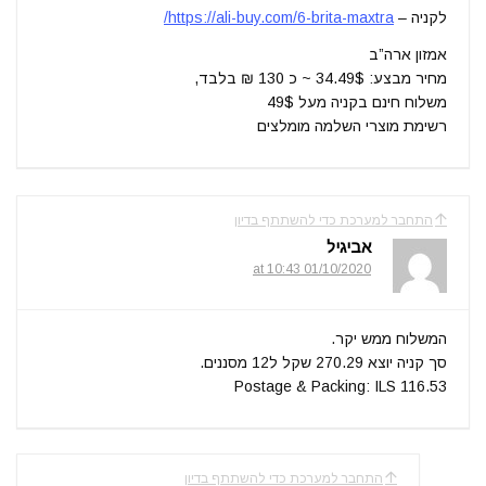
לקניה –
https://ali-buy.com/6-brita-maxtra/
אמזון ארה”ב
מחיר מבצע: 34.49$ ~ כ 130 ₪ בלבד,
משלוח חינם בקניה מעל 49$
רשימת מוצרי השלמה מומלצים
התחבר למערכת כדי להשתתף בדיון
אביגיל
01/10/2020 at 10:43
המשלוח ממש יקר.
סך קניה יוצא 270.29 שקל ל12 מסננים.
Postage & Packing: ILS 116.53
התחבר למערכת כדי להשתתף בדיון