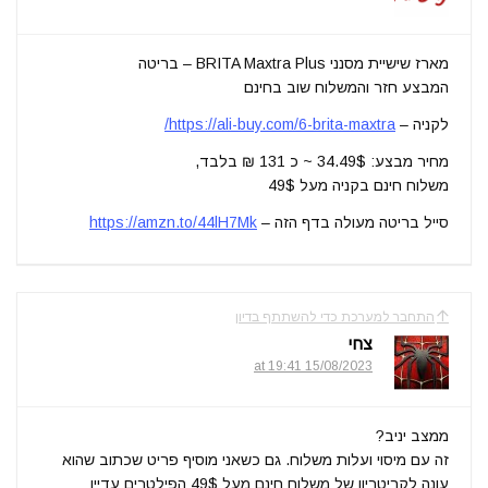
מארז שישיית מסנני BRITA Maxtra Plus – בריטה
המבצע חזר והמשלוח שוב בחינם
לקניה –
https://ali-buy.com/6-brita-maxtra/
מחיר מבצע: 34.49$ ~ כ 131 ₪ בלבד,
משלוח חינם בקניה מעל 49$
סייל בריטה מעולה בדף הזה –
https://amzn.to/44lH7Mk
התחבר למערכת כדי להשתתף בדיון
צחי
15/08/2023 at 19:41
ממצב יניב?
זה עם מיסוי ועלות משלוח. גם כשאני מוסיף פריט שכתוב שהוא
עונה לקריטריון של משלוח חינם מעל 49$ הפילטרים עדיין