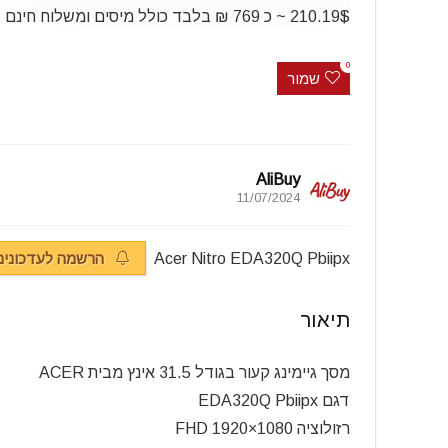
210.19$ ~ כ 769 ₪ בלבד כולל מיסים ומשלוח חינם
0
שמור
AliBuy
11/07/2024
Acer Nitro EDA320Q Pbiipx
הרשמה לעדכונים
תיאור
מסך גיימינג קעור בגודל 31.5 אינץ מבית ACER
דגם EDA320Q Pbiipx
רזולוציה 1080×1920 FHD