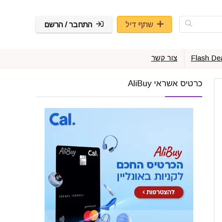
שתף דיל
התחבר / הרשם
Flash De
צור קשר
כרטיס אשראי AliBuy