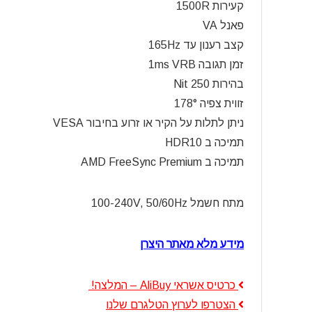
קעירות 1500R
פאנל VA
קצב רענון עד 165Hz
זמן תגובה 1ms VRB
בהירות 250 Nit
זווית צפיה 178°
ניתן לתלות על הקיר או זרוע בחיבור VESA
תמיכה ב HDR10
תמיכה ב AMD FreeSync Premium
מתח חשמל 100-240V, 50/60Hz
מידע מלא מאתר היצרן
כרטיס אשראי AliBuy – המלצה!
הצטרפו לערוץ הטלגרם שלנו