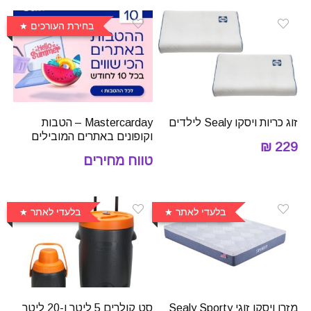
בחירת העורכים
זוג כריות ויסקו Sealy לילדים
Mastercarday – הטבות
וקופונים באתרים המובילים
229 ₪
טווח מחירים
בלעדי לאתר
בלעדי לאתר
מזרן ויסקו זוגי Sealy Sporty
סט קולרים 5 ליטר ו-20 ליטר