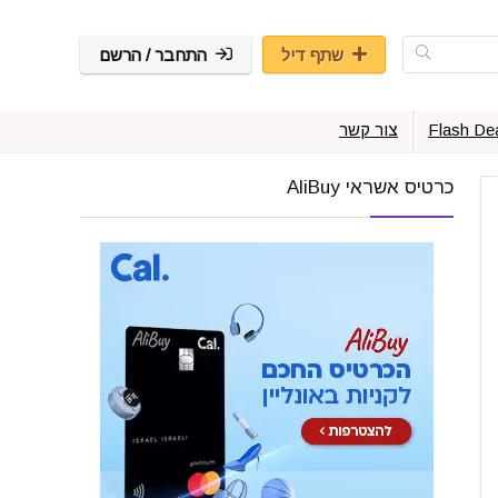
שתף דיל
התחבר / הרשם
Flash De
צור קשר
כרטיס אשראי AliBuy