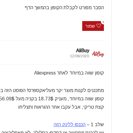
הסבר מפורט לקבלת הקופון בהמשך הדף
0
שמור
AliBuy
12/06/2020
קופון שווה במיוחד לאתר Aliexpress
מתכננים לקנות מוצר יקר מעליאקספרס! הפוסט הזה ב
קופון שווה במיוחד, מעניק 18.73$ בקניה מעל 156.09$
קצת טריקי, אבל עקבו אחר ההוראות ותצליחו
שלב 1 –
הכנסו ללינק הזה
יש להכנס ממחשב או דפדפן בסלולר. לא מאפליקציה.