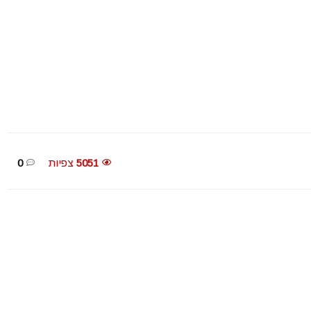
5051
צפיות
0