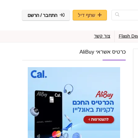
שתף דיל
התחבר / הרשם
Flash De
צור קשר
כרטיס אשראי AliBuy