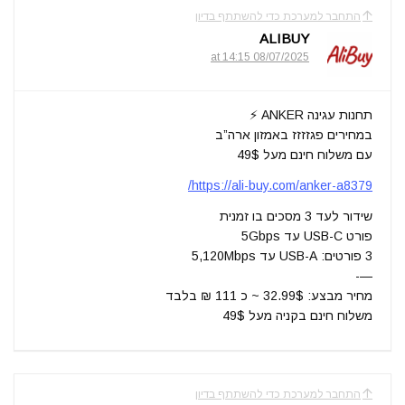
התחבר למערכת כדי להשתתף בדיון
ALIBUY
08/07/2025 at 14:15
תחנות עגינה ANKER ⚡
במחירים פגזזזז באמזון ארה”ב
עם משלוח חינם מעל 49$
https://ali-buy.com/anker-a8379/
שידור לעד 3 מסכים בו זמנית
פורט USB-C עד 5Gbps
3 פורטים: USB-A עד 5,120Mbps
—-
מחיר מבצע: 32.99$ ~ כ 111 ₪ בלבד
משלוח חינם בקניה מעל 49$
התחבר למערכת כדי להשתתף בדיון