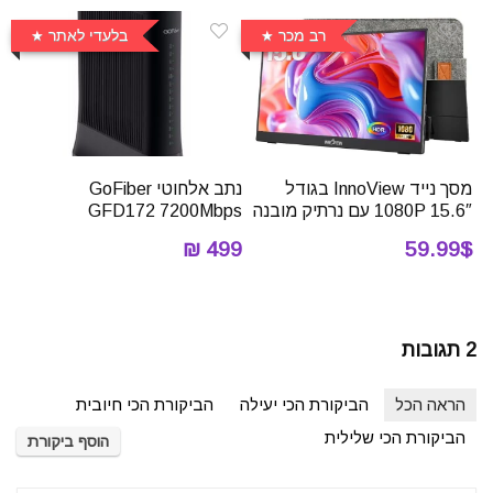
רב מכר
בלעדי לאתר
מסך נייד InnoView בגודל
נתב אלחוטי ‏GoFiber
15.6″ 1080P עם נרתיק מובנה
GFD172 7200Mbps
499 ₪
59.99$
2 תגובות
הראה הכל
הביקורת הכי יעילה
הביקורת הכי חיובית
הביקורת הכי שלילית
הוסף ביקורת