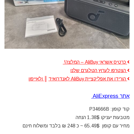
כרטיס אשראי AliBuy – המלצה!
הצטרפו לערוץ הטלגרם שלנו
הורידו את אפליקציית AliBuy לאנדרואיד
║
ולאייפון
אתר
AliExpress
קוד קופון: P34666B
מטבעות יעניקו 1.38$ הנחה
מחיר עם קופון 65.49$ ~ כ 248 ₪ בלבד ומשלוח חינם