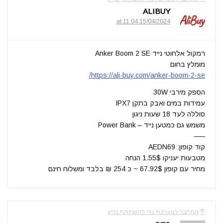
ALIBUY
15/04/2024 at 11:04
רמקול אלחוטי נייד Anker Boom 2 SE
מומלץ בחום
https://ali-buy.com/anker-boom-2-se/
הספק מירבי 30W
עמידות במים ואבק בתקן IPX7
סוללה לעד 18 שעות ניגון
משמש גם כמטען נייד – Power Bank
—–
קוד קופון: AEDN69
מטבעות יעניקו 1.55$ הנחה
מחיר עם קופון 67.92$ ~ כ 254 ₪ בלבד ומשלוח חינם
התחבר למערכת כדי להשתתף בדיון