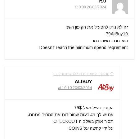
כפיר
20/03/2024 at 0:08
זה לא נותן להפעיל את הקופון השני
79AliBuy10
הוא כותב משהו כמו
Doesn’t reach the minimum spend reqrement
התחבר למערכת כדי להשתתף בדיון
ALIBUY
20/03/2024 at 10:10
הקופון פעיל מעל 79$
אם יש לך מטבעות שמורידות את המחיר מתחת.
תסיר אותן בשלב ה CHECKOUT
על ידי לחיצה על COINS