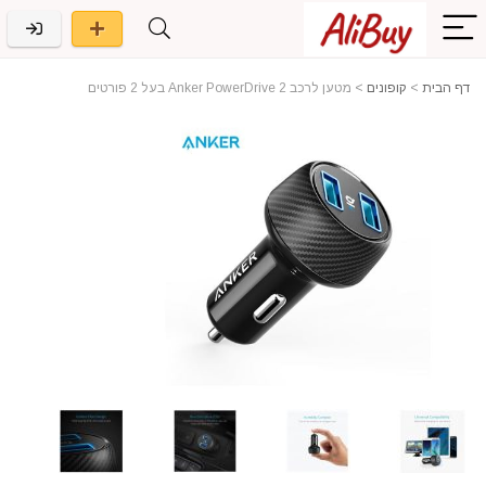
דף הבית
>
קופונים
>
מטען לרכב Anker PowerDrive 2 בעל 2 פורטים