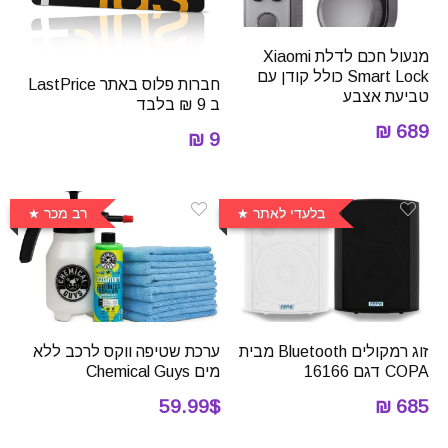
מנעול חכם לדלת Xiaomi
Smart Lock כולל קודן עם
חברות פלוס באתר LastPrice
טביעת אצבע
ב 9 ₪ בלבד
689 ₪
9 ₪
בלעדי לאתר
רב מכר
זוג רמקולים Bluetooth מבית
ערכת שטיפה ווקס לרכב ללא
COPA דגם 16166
מים Chemical Guys
59.99$
685 ₪