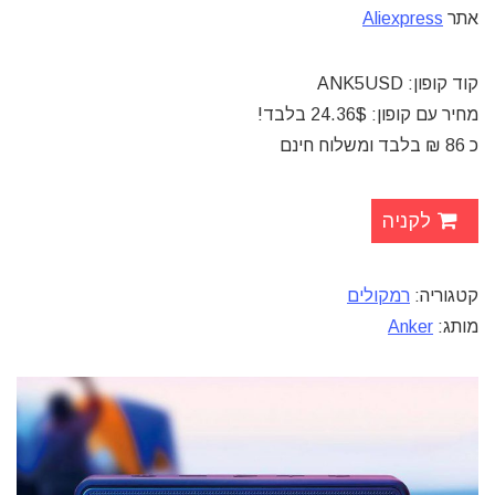
אתר
Aliexpress
קוד קופון:
ANK5USD
מחיר עם קופון: 24.36$ בלבד!
כ 86 ₪ בלבד ומשלוח חינם
לקניה
קטגוריה:
רמקולים
מותג:
Anker