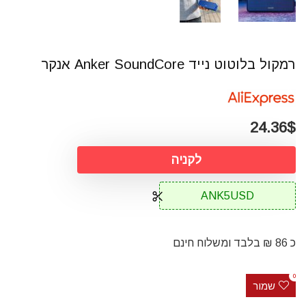
רמקול בלוטוט נייד Anker SoundCore אנקר
24.36$
לקניה
ANK5USD
כ 86 ₪ בלבד ומשלוח חינם
0
שמור