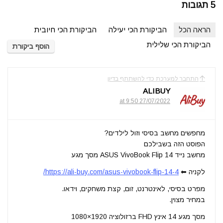
5 תגובות
הראה הכל
הביקורת הכי יעילה
הביקורת הכי חיובית
הביקורת הכי שלילית
הוסף ביקורת
התחבר למערכת כדי להשתתף בדיון
ALIBUY
27/07/2022 at 9:50
מחפשים מחשב בסיסי וזול לילדים?
הפוסט הזה בשבילכם
מחשב נייד ASUS VivoBook Flip 14 מסך מגע
לקניה ⬅
https://ali-buy.com/asus-vivobook-flip-14-4/
מפרט בסיסי, לאינטרנט, זום, קצת משחקים, וידאו.
במחיר מצוין.
מסך מגע 14 אינץ FHD ברזולוציה 1920×1080