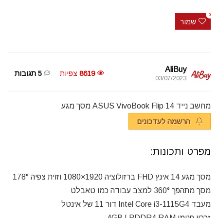
0
שמור
AliBuy
8619
צפיות
5 תגובות
03/07/2023
מחשב נייד ASUS VivoBook Flip 14 מסך מגע
הרשמה לעדכונים
מפרט ותכונות:
מסך מגע 14 אינץ FHD ברזולוציה 1920×1080 וזוית צפיה 178°
מסך מתהפך 360° למצב עבודה כמו טאבלט
מעבד Intel Core i3-1115G4 דור 11 של אינטל
זכרון פנימי 4GB LPDDR4 RAM