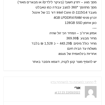
מסך מגע – יתרון חשוב! (בעיקר לילדים/ או מבוגרים מאוד)
מסך מתהפך 360° למצב עבודה כמו טאבלט
מעבד Intel Core i3-1115G4 דור 11 של אינטל
זכרון פנימי 4GB LPDDR4 RAM
כונן אחסון 128GB SSD
—-
אמזון ארה”ב – המחיר הכי זול שהיה
מחיר מבצע: 369.99$
מחיר כולל מיסים: 443.29$ ~ כ 1,528 ₪ בלבד
משלוח עד הבית חינם
אחריות בינלאומית של asus
יש להוסיף מוצר קטן לקניה, דוגמא והסבר באתר
התחבר למערכת כדי להשתתף בדיון
אורי
22/03/2022 at 12:23