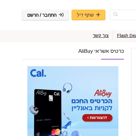
שתף דיל
התחבר / הרשם
Flash De
צור קשר
כרטיס אשראי AliBuy