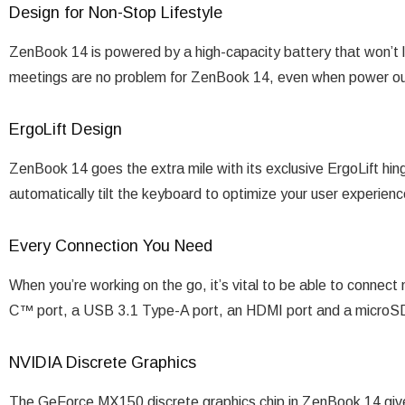
Design for Non-Stop Lifestyle
ZenBook 14 is powered by a high-capacity battery that won’t 
meetings are no problem for ZenBook 14, even when power outl
ErgoLift Design
ZenBook 14 goes the extra mile with its exclusive ErgoLift hi
automatically tilt the keyboard to optimize your user experienc
Every Connection You Need
When you’re working on the go, it’s vital to be able to conne
C™ port, a USB 3.1 Type-A port, an HDMI port and a microSD
NVIDIA Discrete Graphics
The GeForce MX150 discrete graphics chip in ZenBook 14 give