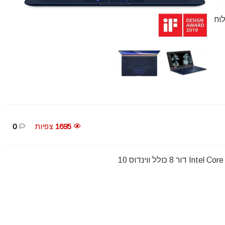
 ║ משלוח
1695
צפיות
0