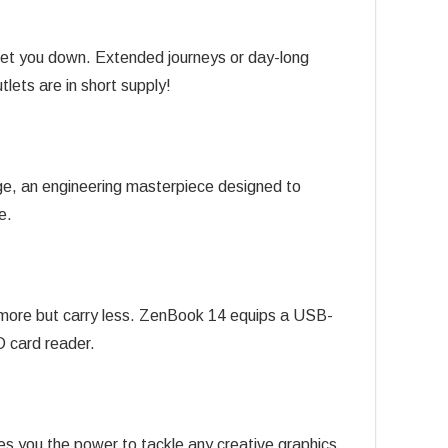
let you down. Extended journeys or day-long
ets are in short supply!
nge, an engineering masterpiece designed to
e.
ct more but carry less. ZenBook 14 equips a USB-
 card reader.
s you the power to tackle any creative graphics