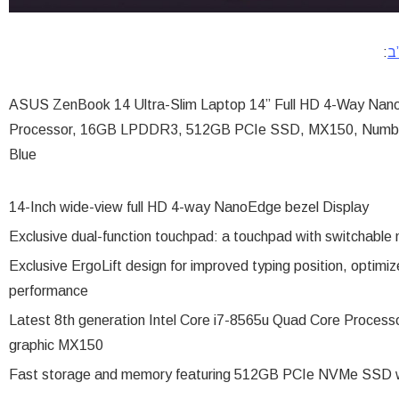
ב
:
ASUS ZenBook 14 Ultra-Slim Laptop 14” Full HD 4-Way Nano
Processor, 16GB LPDDR3, 512GB PCIe SSD, MX150, Numbe
Blue
14-Inch wide-view full HD 4-way NanoEdge bezel Display
Exclusive dual-function touchpad: a touchpad with switchable
Exclusive ErgoLift design for improved typing position, optim
performance
Latest 8th generation Intel Core i7-8565u Quad Core Processo
graphic MX150
Fast storage and memory featuring 512GB PCIe NVMe SSD