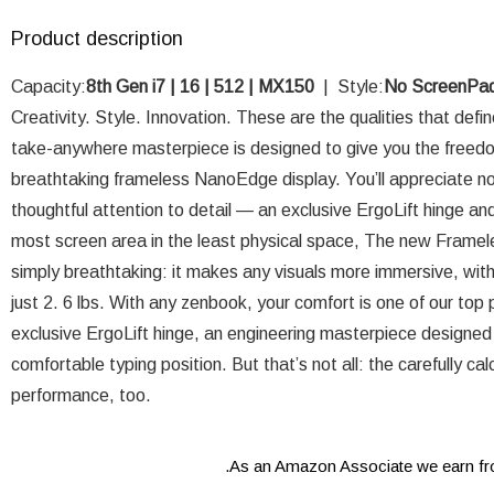
Product description
Capacity:
8th Gen i7 | 16 | 512 | MX150
| Style:
No ScreenPa
Creativity. Style. Innovation. These are the qualities that def
take-anywhere masterpiece is designed to give you the freedom
breathtaking frameless NanoEdge display. You’ll appreciate no
thoughtful attention to detail — an exclusive ErgoLift hinge 
most screen area in the least physical space, The new Frame
simply breathtaking: it makes any visuals more immersive, with l
just 2. 6 lbs. With any zenbook, your comfort is one of our top 
exclusive ErgoLift hinge, an engineering masterpiece designed 
comfortable typing position. But that’s not all: the carefully ca
performance, too.
As an Amazon Associate we earn fro