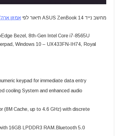
מחשב נייד ASUS ZenBook 14 תיאור לפי
אמזון ארה”
Edge Bezel, 8th-Gen Intel Core i7-8565U
rpad, Windows 10 – UX433FN-IH74, Royal
 numeric keypad for immediate data entry
ized cooling System and enhanced audio
r (8M Cache, up to 4.6 GHz) with discrete
 with 16GB LPDDR3 RAM.Bluetooth 5.0