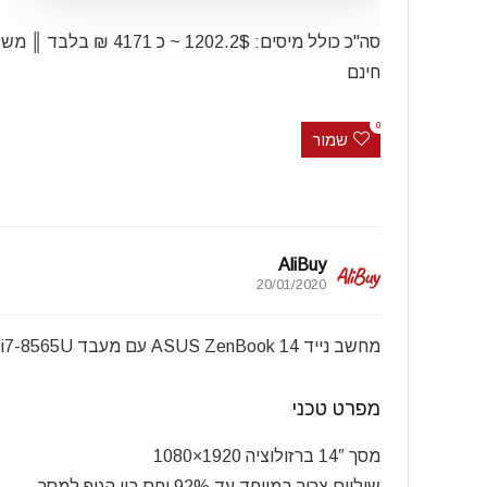
סה"כ כולל מיסים: 1202.2$ ~ כ 4171 ₪ בלבד
חינם
0
שמור
AliBuy
20/01/2020
מחשב נייד ASUS ZenBook 14 עם מעבד Intel Core i7-8565U דור 8 כולל ווינדוס 10
מפרט טכני
מסך 14″ ברזולוציה 1920×1080
שוליים צריך במיוחד עד 92% יחס בין הגוף למסך