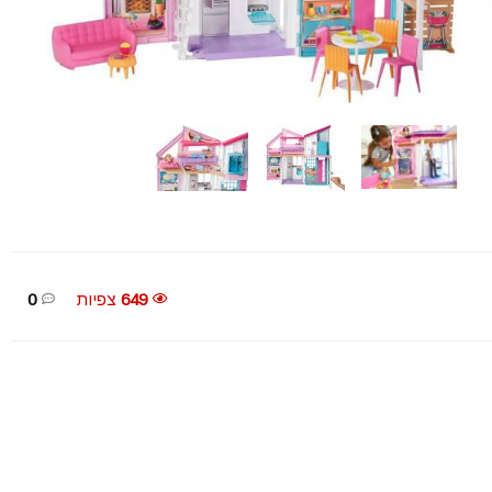
649
צפיות
0