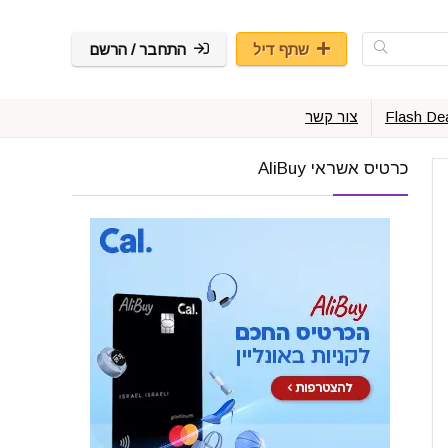
שתף דיל
התחבר / הרשם
Flash De
צור קשר
כרטיס אשראי AliBuy