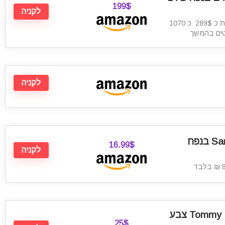
199$
לקניה
מחיר סופי כולל הכל עד פתח הבית כ 289$ כ 1070
טים בהמשך
לקניה
כרטיס זכרון Samsung EVO בנפח
16.99$
לקניה
חולצה מכופתרת Tommy Hilfiger צבע
25$