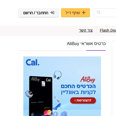
שתף דיל
התחבר / הרשם
Flash De
צור קשר
כרטיס אשראי AliBuy