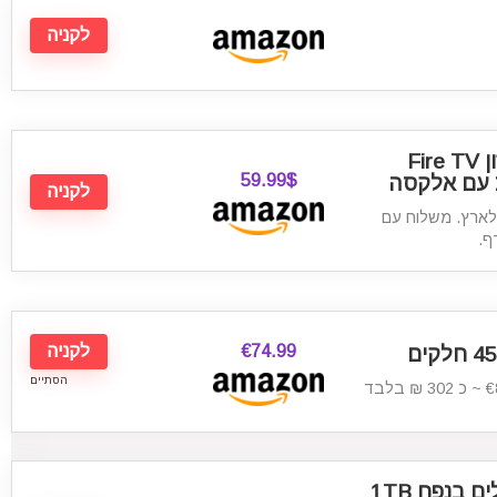
לקניה
הסטרימר החדש של אמזון Fire TV
59.99$
לקניה
ר לארץ. משלוח עם
€74.99
לקניה
הסתיים
קונסולת פלייסטיישן 4 סלים בנפח 1TB