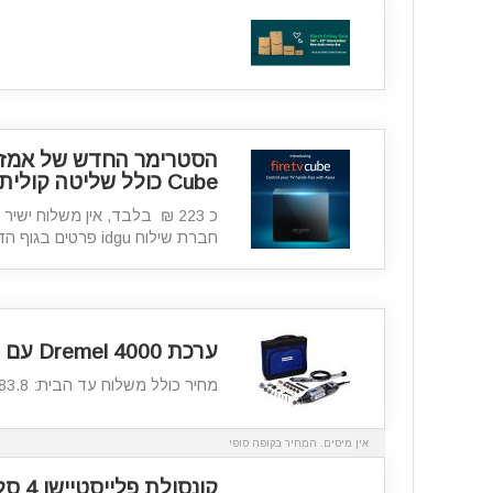
Cube כולל שליטה קולית עם אלקסה
כ 223 ₪ בלבד, אין משלוח ישי
חברת שילוח idgu פרטים בגוף הדף.
ערכת Dremel 4000 עם 45 חלקים
מחיר כולל משלוח עד הבית: €83.8 ~ כ 302 ₪ בלבד
אין מיסים. המחיר בקופה סופי