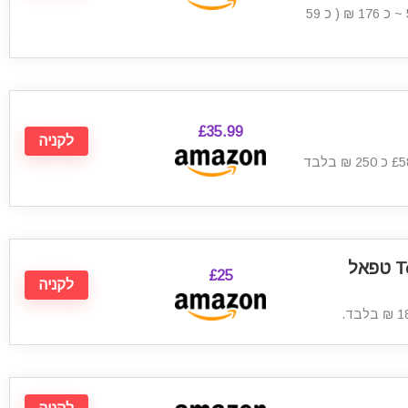
לבקבוק) ║ מחיר ל-3 יח': 50.29$ ~ כ 176 ₪ ( כ 59
£35.99
לקניה
מגהץ אדים Tefal FV4040 טפאל
£25
לקניה