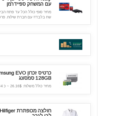
עם המשחק ספיידרמן
שח בלבד!! עם חברת שילוח. פר
128GB סמסונג
מחיר כולל משלוח: 26.16$ ~ כ 84 ₪ בלבד
לבן לגבר