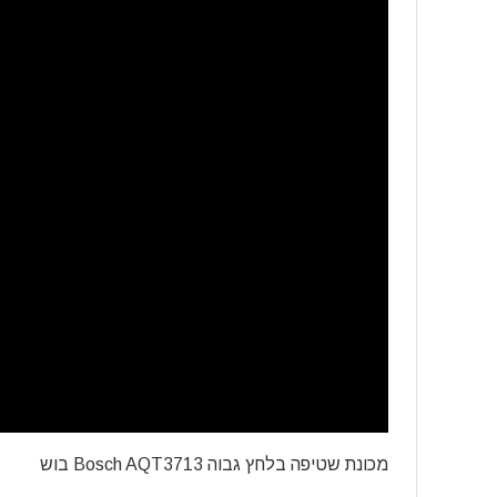
מכונת שטיפה בלחץ גבוה Bosch AQT3713 בוש