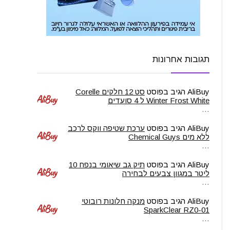
תגובות אחרונות
AliBuy
הגיב בפוסט
סט 12 חלקים Corelle
Winter Frost White ל 4 סועדים
…
AliBuy
הגיב בפוסט
ערכת שטיפה ווקס לרכב
ללא מים Chemical Guys
…
AliBuy
הגיב בפוסט
תיק גב שיאומי בנפח 10
ליטר במגוון צבעים לבחירה
…
AliBuy
הגיב בפוסט
מנקה חלונות רובוטי
SparkClear RZ0-01
…