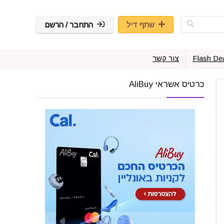
שתף דיל
התחבר / הרשם
Flash De
צור קשר
כרטיס אשראי AliBuy