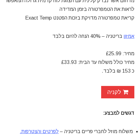
מדחום אשר נבדק קלינית עם תצוגת לוח קדמית גדולה המאפשר
לראות את הטמפרטורה בזמן המדידה
קריאת טמפרטורה מדויקת בזכות הפטנט Exact Temp
אמזון
בריטניה – 40% הנחה להיום בלבד
מחיר: £25.99
מחיר כולל משלוח עד הבית: £33.93
כ 153
₪
בלבד.
לקניה
דגשים למבצע:
משלוח מוזל לחברי פריים בריטניה –
לפרטים והצטרפות.