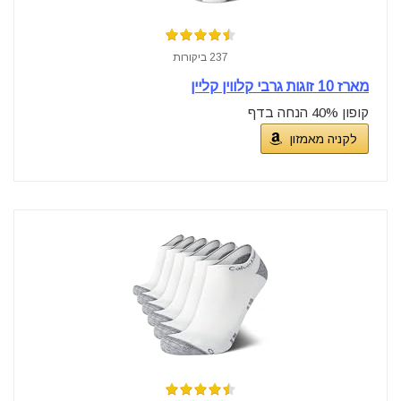
237 ביקורות
מארז 10 זוגות גרבי קלווין קליין
קופון 40% הנחה בדף
לקניה מאמזון