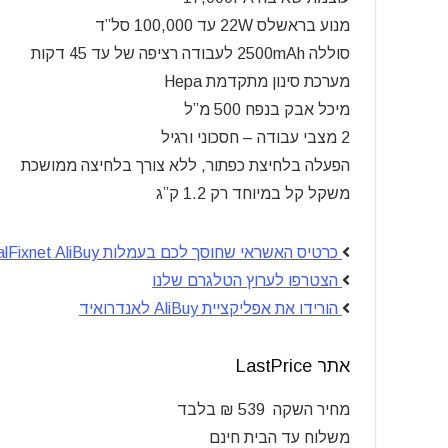
מנוע בראשלס 22W עד 100,000 סל”ד
סוללה 2500mAh לעבודה רציפה של עד 45 דקות
מערכת סינון מתקדמת Hepa
מיכל אבק בנפח 500 מ”ל
2 מצבי עבודה – חסכוני ורגיל
הפעלה בלחיצת כפתור, ללא צורך בלחיצה ממושכת
משקל קל במיוחד רק 1.2 ק”ג
כרטיס האשראי שחוסך לכם בעמלות CalFixnet AliBuy
הצטרפו לערוץ הטלגרם שלנו
הורידו את אפליקציית AliBuy לאנדרואיד
אתר LastPrice
מחיר השקה
539 ₪ בלבד
משלוח עד הבית חינם