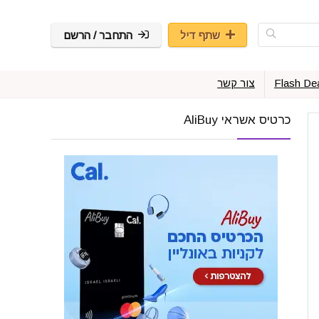
שתף דיל
התחבר / הרשם
Flash De
צור קשר
כרטיס אשראי AliBuy