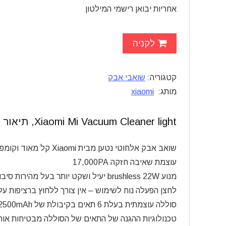
אחריות יבואן רישמי המילטון
לקניה
קטגוריה:
שואבי אבק
מותג:
xiaomi
Xiaomi Mi Vacuum Cleaner light, תיאור מלא:
שואב אבק אלחוטי נטען מבית Xiaomi קל מאוד וקומפקטי!
עוצמת שאיבה חזקה 17,000PA
מנוע brushless 22W יעיל ושקט יותר בעל מהירות סיבוב של עד 100,000 סל”ד ליניקה חזקה ואפקטיבית
לחצן הפעלה נוח לשימוש – אין צורך ללחוץ ברציפות ע
סוללה עוצמתית בעלת 6 תאים בקיבולת של 2500mAh לזמן שימוש בין טעינות של עד 45 דקות!
טכנולוגיות ההגנה של התאים של הסוללה מבטיחות אורך