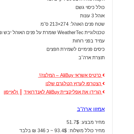
כולל כיסוי גשם
אוהל 3 עונות
שטח פנים האוהל: 274×213 ס”מ
טכנולוגיית
WeatherTec שומרת על פנים האוהל יבש ונעים
עמיד בפני רוחות
כיסים פנימיים לשמירת חפצים
תוצרת ארה”ב
כרטיס אשראי AliBuy – המלצה!
הצטרפו לערוץ הטלגרם שלנו
הורידו את אפליקציית AliBuy לאנדרואיד
║
ולאייפון
אמזון ארה”ב
מחיר מבצע: 51.7$
מחיר כולל משלוח: 93.4$ ~ כ 346 ₪ בלבד