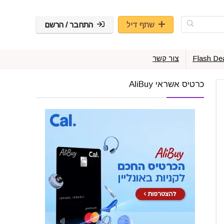
שתף דיל
התחבר / הרשם
Flash De
צור קשר
כרטיס אשראי AliBuy