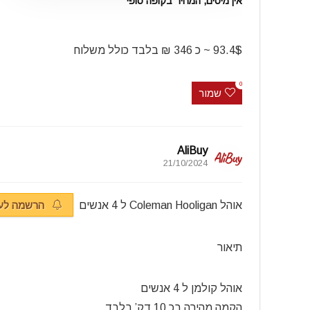
אין מיסים, המחיר בקופה סופי
93.4$ ~ כ 346 ₪ בלבד כולל משלוח
0
שמור
AliBuy
21/10/2024
אוהל Coleman Hooligan ל 4 אנשים
הרשמה לעד
תיאור
אוהל קולמן ל 4 אנשים
הקמה מהירה בכ 10 דק’ בלבד