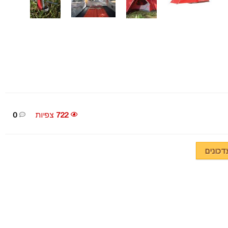
722
צפיות
0
כונים