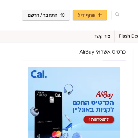
שתף דיל
התחבר / הרשם
Flash De
צור קשר
כרטיס אשראי AliBuy