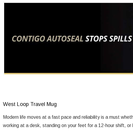
West Loop Travel Mug
Modern life moves at a fast pace and reliability is a must whethe
working at a desk, standing on your feet for a 12-hour shift, or 