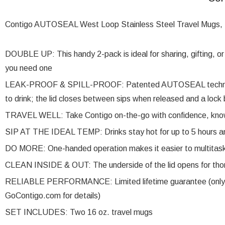
Contigo AUTOSEAL West Loop Stainless Steel Travel Mugs, 1
DOUBLE UP: This handy 2-pack is ideal for sharing, gifting, 
you need one
LEAK-PROOF & SPILL-PROOF: Patented AUTOSEAL technology
to drink; the lid closes between sips when released and a lock
TRAVEL WELL: Take Contigo on-the-go with confidence, knowin
SIP AT THE IDEAL TEMP: Drinks stay hot for up to 5 hours and
DO MORE: One-handed operation makes it easier to multitas
CLEAN INSIDE & OUT: The underside of the lid opens for thoro
RELIABLE PERFORMANCE: Limited lifetime guarantee (only 
GoContigo.com for details)
SET INCLUDES: Two 16 oz. travel mugs