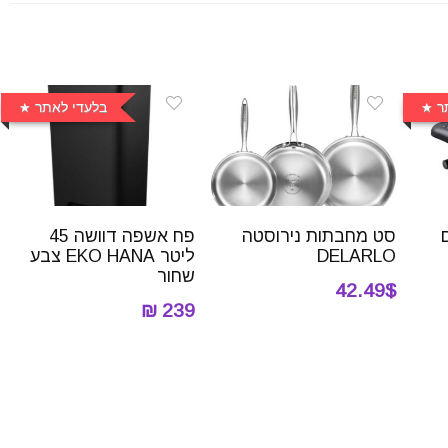
ר
בלעדי לאתר
סט מחבתות נירוסטה
פח אשפה דוושה 45
DELARLO
ליטר EKO HANA צבע
שחור
42.49$
239 ₪