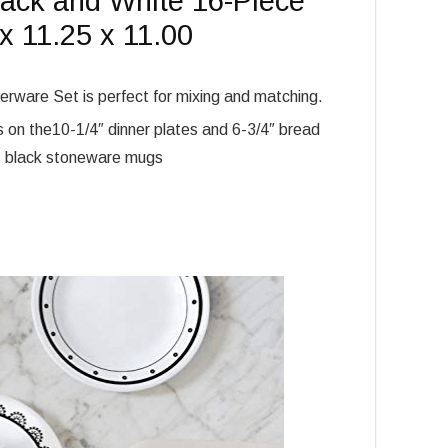
lack and White 16-Piece
x 11.25 x 11.00
rware Set is perfect for mixing and matching.
s on the10-1/4″ dinner plates and 6-3/4″ bread
oz black stoneware mugs