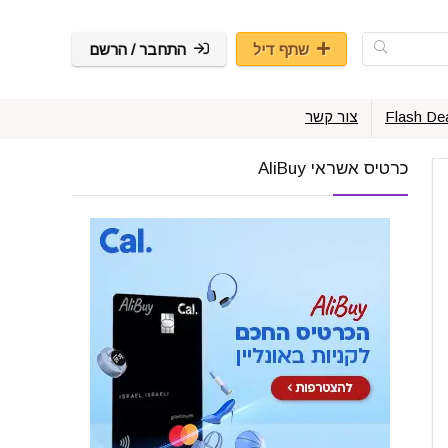
שתף דיל
התחבר / הרשם
Flash De
צור קשר
כרטיס אשראי AliBuy