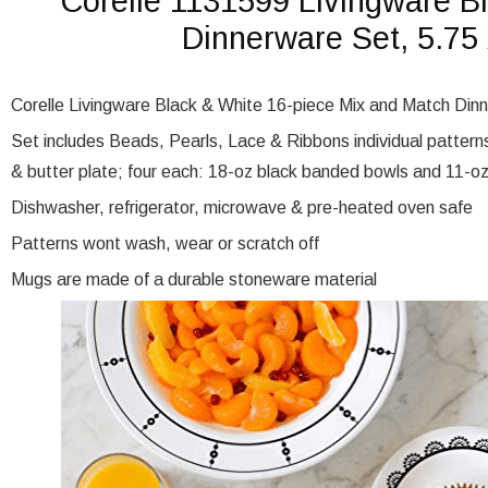
Corelle 1131599 Livingware B
Dinnerware Set, 5.75 
Corelle Livingware Black & White 16-piece Mix and Match Dinne
Set includes Beads, Pearls, Lace & Ribbons individual pattern
& butter plate; four each: 18-oz black banded bowls and 11-
Dishwasher, refrigerator, microwave & pre-heated oven safe
Patterns wont wash, wear or scratch off
Mugs are made of a durable stoneware material