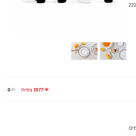
1 שח בלבד משלוח חינם בהזמנה מעל 49$ ║ כ 222
1577
צפיות
0
ים.