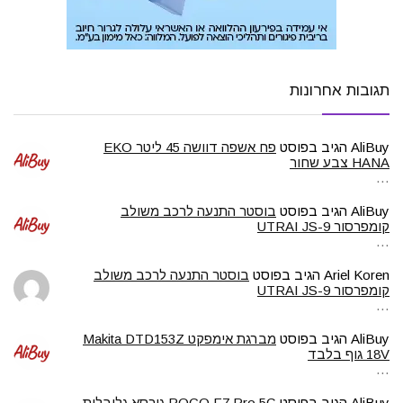
תגובות אחרונות
AliBuy
הגיב בפוסט
פח אשפה דוושה 45 ליטר EKO
HANA צבע שחור
…
AliBuy
הגיב בפוסט
בוסטר התנעה לרכב משולב
קומפרסור UTRAI JS-9
…
Ariel Koren
הגיב בפוסט
בוסטר התנעה לרכב משולב
קומפרסור UTRAI JS-9
…
AliBuy
הגיב בפוסט
מברגת אימפקט Makita DTD153Z
18V גוף בלבד
…
AliBuy
הגיב בפוסט
POCO F7 Pro 5G גירסא גלובלית