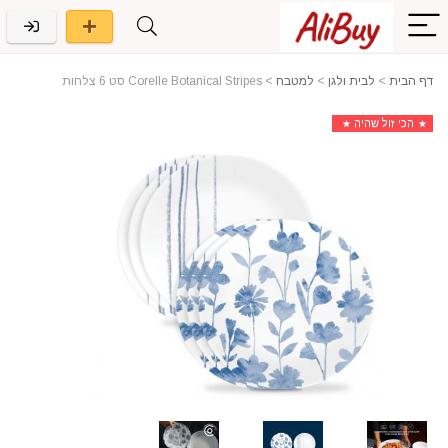
דף הבית
>
לבית ולגן
>
למטבח
>
Corelle Botanical Stripes סט 6 צלחות
הכי זול שהיה