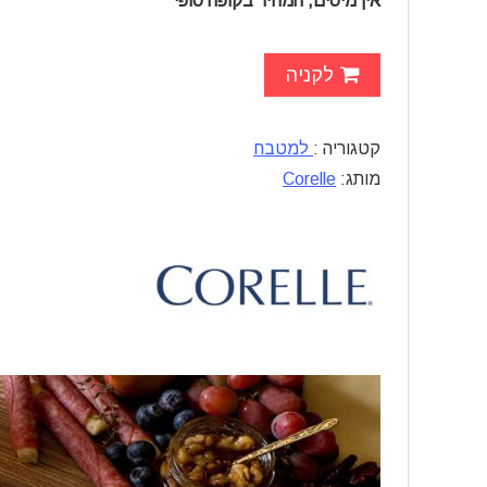
אין מיסים, המחיר בקופה סופי
לקניה
קטגוריה :
למטבח
מותג:
Corelle