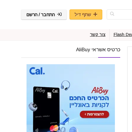
שתף דיל
התחבר / הרשם
Flash De
צור קשר
כרטיס אשראי AliBuy