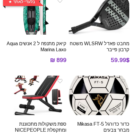
בלעדי לאתר
מחבט פאדל WLSRW משטח
קיאק מתנפח ל 2 אנשים Aqua
קרבון פייבר
Marina Laxo
899 ₪
59.99$
כדור כדורגל Mikasa FT-5
ספת משקולות מתכווננת
מבחר צבעים
ומתקפלת NICEPEOPLE