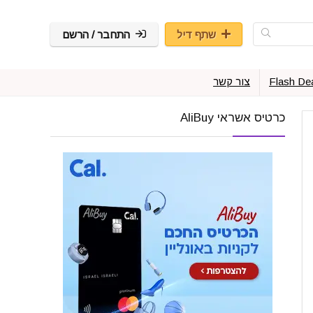
שתף דיל
התחבר / הרשם
Flash De
צור קשר
כרטיס אשראי AliBuy