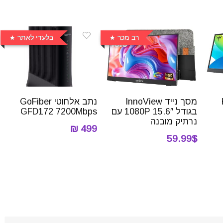
רב מכר
בלעדי לאתר
K
מסך נייד InnoView
נתב אלחוטי ‏GoFiber
בגודל 15.6″ 1080P עם
GFD172 7200Mbps
נרתיק מובנה
499 ₪
59.99$