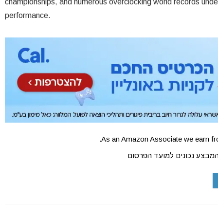
championships, and numerous overclocking world records under it
performance.
As an Amazon Associate we earn fro
המבצע נכונים למועד הפרסום