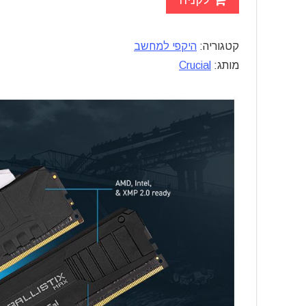
לקניה
קטגוריה:
היקפי למחשב
מותג:
Crucial