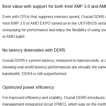
Best value with support for both Intel XMP 3.0 and 
Even with CPUs that suppress memory speed, Crucial DDR5 d
Intel XMP 3.0 or AMD EXPO turned on in the UEFI/BIOS setting
overpaying for performance and enjoy the flexibility of using 
or AMD build⁵.
No latency downsides with DDR5
Crucial DDR5’s system latency, measured in nanoseconds, is o
meaning real-world latency performances are virtually the sam
bandwidth, DDR4 is still outperformed.
Optimized power efficiency
For improved efficiency and stability, Crucial DDR5 introduce
management integrated circuit (PMIC), which was on the moth