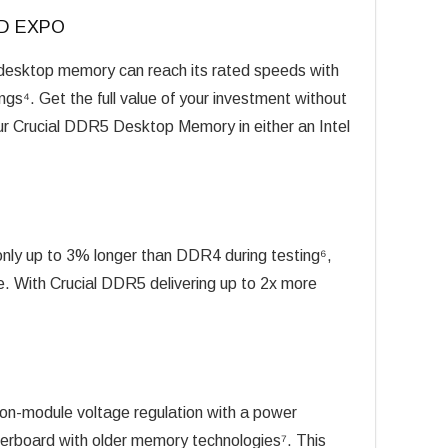
AMD EXPO
esktop memory can reach its rated speeds with
s⁴. Get the full value of your investment without
your Crucial DDR5 Desktop Memory in either an Intel
nly up to 3% longer than DDR4 during testing⁶,
e. With Crucial DDR5 delivering up to 2x more
s on-module voltage regulation with a power
erboard with older memory technologies⁷. This