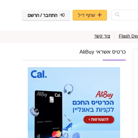
שתף דיל
התחבר / הרשם
Flash De
צור קשר
כרטיס אשראי AliBuy