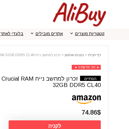
קטגוריות מוצרים
אתרים מובילים
בלעדי לאתר
דף הבית
>
כוננים ואחסון
>
זכרון למחשב נייח Crucial RAM 32GB DDR5 CL40
הכי זול שהיה
זכרון למחשב נייח Crucial RAM
הסתיים
32GB DDR5 CL40
74.86$
לקניה