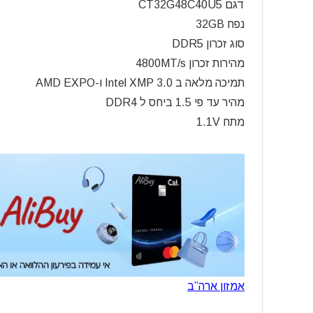
דגם CT32G48C40U5
נפח 32GB
סוג זכרון DDR5
מהירות זכרון 4800MT/s
תמיכה מלאה ב Intel XMP 3.0 ו-AMD EXPO
מהיר עד פי 1.5 ביחס ל DDR4
מתח 1.1V
אמזון ארה”ב