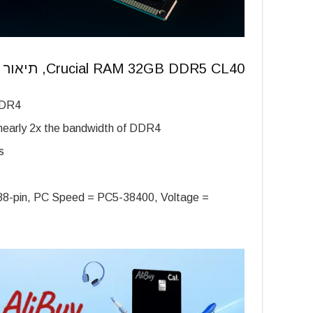
Crucial RAM 32GB DDR5 CL40, תיאור מלא
DDR4
nearly 2x the bandwidth of DDR4
s
8-pin, PC Speed = PC5-38400, Voltage =