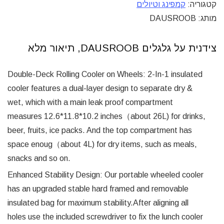
קטגוריה:
קמפינג וטיולים
מותג: DAUSROOB
צידנית על גלגלים DAUSROOB, תיאור מלא
Double-Deck Rolling Cooler on Wheels: 2-In-1 insulated
cooler features a dual-layer design to separate dry &
wet, which with a main leak proof compartment
measures 12.6*11.8*10.2 inches（about 26L) for drinks,
beer, fruits, ice packs. And the top compartment has
space enoug（about 4L) for dry items, such as meals,
snacks and so on.
Enhanced Stability Design: Our portable wheeled cooler
has an upgraded stable hard framed and removable
insulated bag for maximum stability.After aligning all
holes use the included screwdriver to fix the lunch cooler