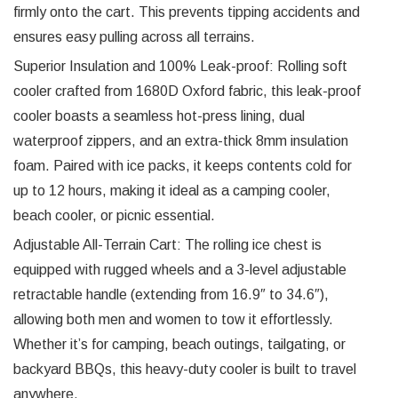
firmly onto the cart. This prevents tipping accidents and
ensures easy pulling across all terrains.
Superior Insulation and 100% Leak-proof: Rolling soft
cooler crafted from 1680D Oxford fabric, this leak-proof
cooler boasts a seamless hot-press lining, dual
waterproof zippers, and an extra-thick 8mm insulation
foam. Paired with ice packs, it keeps contents cold for
up to 12 hours, making it ideal as a camping cooler,
beach cooler, or picnic essential.
Adjustable All-Terrain Cart: The rolling ice chest is
equipped with rugged wheels and a 3-level adjustable
retractable handle (extending from 16.9″ to 34.6″),
allowing both men and women to tow it effortlessly.
Whether it’s for camping, beach outings, tailgating, or
backyard BBQs, this heavy-duty cooler is built to travel
anywhere.